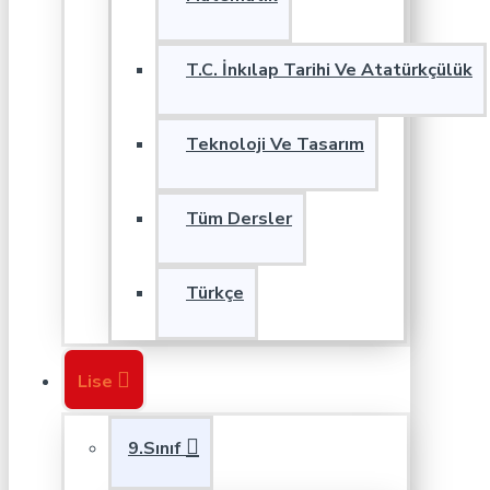
T.C. İnkılap Tarihi Ve Atatürkçülük
Teknoloji Ve Tasarım
Tüm Dersler
Türkçe
Lise
9.Sınıf