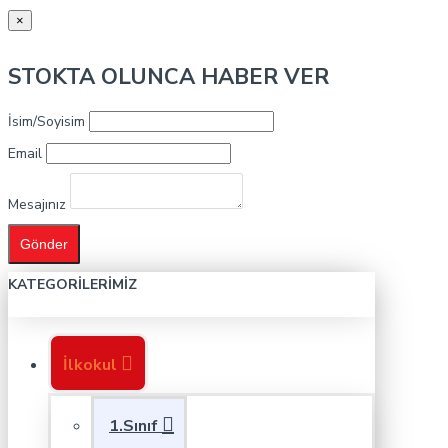
×
STOKTA OLUNCA HABER VER
İsim/Soyisim
Email
Mesajınız
Gönder
KATEGORILERIMIZ
İlkokul
1.Sınıf