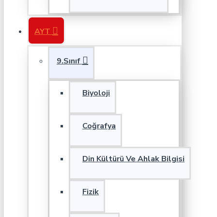
AYT
9.Sınıf
Biyoloji
Coğrafya
Din Kültürü Ve Ahlak Bilgisi
Fizik