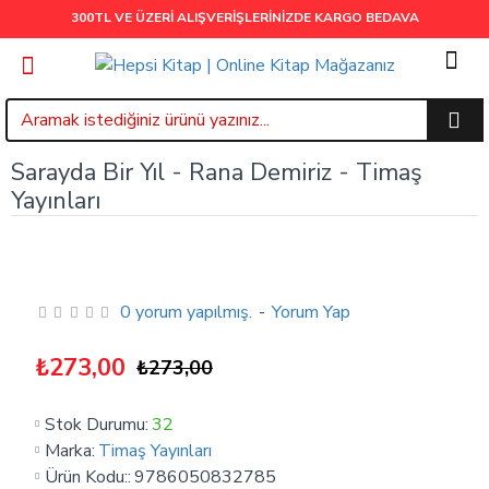
300TL VE ÜZERİ ALIŞVERİŞLERİNİZDE
KARGO BEDAVA
Sarayda Bir Yıl - Rana Demiriz - Timaş
Yayınları
0 yorum yapılmış.
-
Yorum Yap
₺273,00
₺273,00
Stok Durumu:
32
Marka:
Timaş Yayınları
Ürün Kodu::
9786050832785