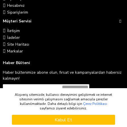
Hesabınız
Siparişlerim
Müşteri Servisi
İletişim
İadeler
Site Haritası
Markalar
Haber Bülteni
Haber bültenimize abone olun, fırsat ve kampanyalardan habersiz
kalmayın!
Abone Ol
Alışveriş sitemizde, kullanıcı deneyimini geliştirmek ve internet
sitesinin verimli çalışmasını sağlamak amacıyla çerezler
Gizlilik İlkeleri
'ni okudum ve kabul ediyorum.
kullanılmaktadır. Daha detaylı bilgi için
Çerez Politikası
sayfamızı ziyaret edebilirsiniz.
WHATSAPP SIPARIŞ
Copyright © 2026
Kabul Et
Sepete Ekle