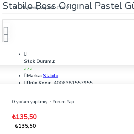
Stabilo Boss Orıgınal Pastel 
Alışveriş sepetiniz boş!
Stok Durumu:
373
Marka:
Stabilo
Ürün Kodu::
4006381557955
0 yorum yapılmış.
-
Yorum Yap
₺135,50
₺135,50