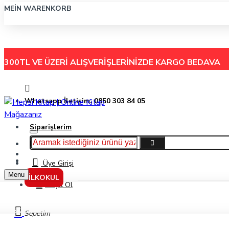
MEIN WARENKORB
300TL VE ÜZERİ ALIŞVERİŞLERİNİZDE
KARGO BEDAVA
Whatsapp İletişim: 0850 303 84 05
Siparişlerim
Hakkımızda
Menu
İletişim
Üye Girişi
Menu
İLKOKUL
Kayıt Ol
Stabilo Boss Orıgınal Pastel Gülpembe 70/150
Sepetim