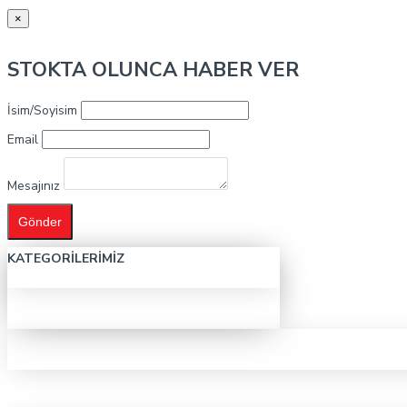
×
STOKTA OLUNCA HABER VER
İsim/Soyisim
Email
Mesajınız
Gönder
KATEGORILERIMIZ