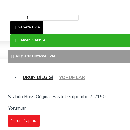
Sepete Ekle
Hemen Satın Al
Alışveriş Listeme Ekle
ÜRÜN BILGISI
YORUMLAR
Stabilo Boss Orıgınal Pastel Gülpembe 70/150
Yorumlar
Yorum Yapınız