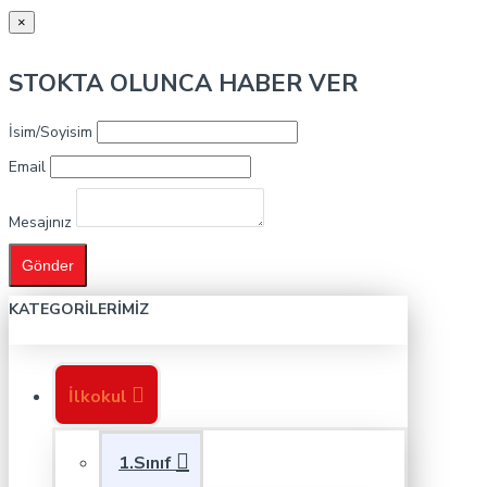
×
STOKTA OLUNCA HABER VER
İsim/Soyisim
Email
Mesajınız
Gönder
KATEGORILERIMIZ
İlkokul
1.Sınıf