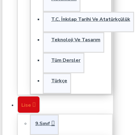
T.C. İnkılap Tarihi Ve Atatürkçülük
Teknoloji Ve Tasarım
Tüm Dersler
Türkçe
Lise
9.Sınıf