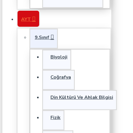
AYT
9.Sınıf
Biyoloji
Coğrafya
Din Kültürü Ve Ahlak Bilgisi
Fizik