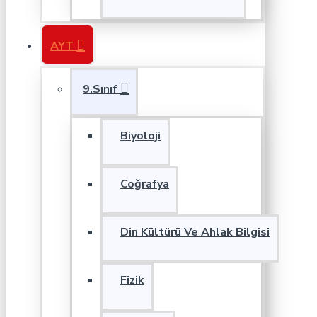
AYT
9.Sınıf
Biyoloji
Coğrafya
Din Kültürü Ve Ahlak Bilgisi
Fizik