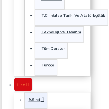
T.C. İnkılap Tarihi Ve Atatürkçülük
Teknoloji Ve Tasarım
Tüm Dersler
Türkçe
Lise
9.Sınıf