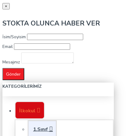
×
STOKTA OLUNCA HABER VER
İsim/Soyisim
Email
Mesajınız
Gönder
KATEGORILERIMIZ
İlkokul
1.Sınıf