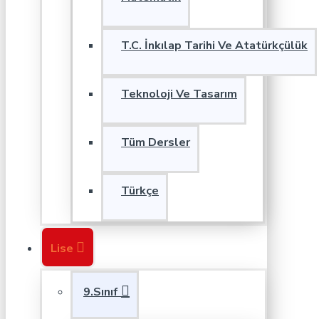
T.C. İnkılap Tarihi Ve Atatürkçülük
Teknoloji Ve Tasarım
Tüm Dersler
Türkçe
Lise
9.Sınıf