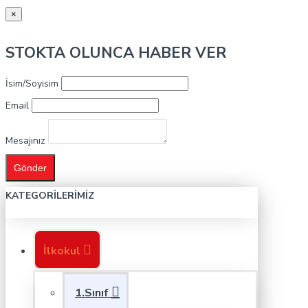
×
STOKTA OLUNCA HABER VER
İsim/Soyisim
Email
Mesajınız
Gönder
KATEGORILERIMIZ
İlkokul
1.Sınıf