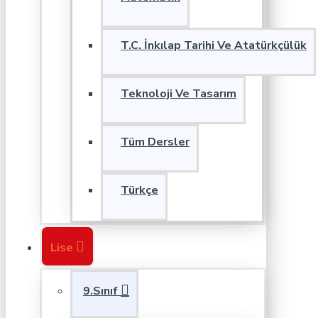
T.C. İnkılap Tarihi Ve Atatürkçülük
Teknoloji Ve Tasarım
Tüm Dersler
Türkçe
Lise
9.Sınıf