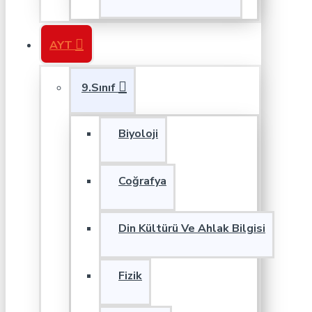
AYT
9.Sınıf
Biyoloji
Coğrafya
Din Kültürü Ve Ahlak Bilgisi
Fizik