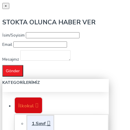
×
STOKTA OLUNCA HABER VER
İsim/Soyisim
Email
Mesajınız
Gönder
KATEGORILERIMIZ
İlkokul
1.Sınıf