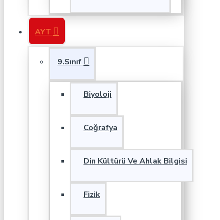
AYT
9.Sınıf
Biyoloji
Coğrafya
Din Kültürü Ve Ahlak Bilgisi
Fizik