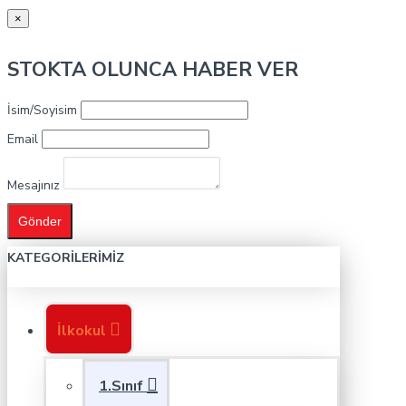
×
STOKTA OLUNCA HABER VER
İsim/Soyisim
Email
Mesajınız
Gönder
KATEGORILERIMIZ
İlkokul
1.Sınıf