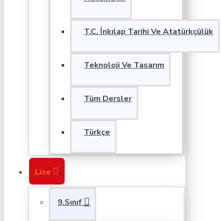
T.C. İnkılap Tarihi Ve Atatürkçülük
Teknoloji Ve Tasarım
Tüm Dersler
Türkçe
Lise
9.Sınıf