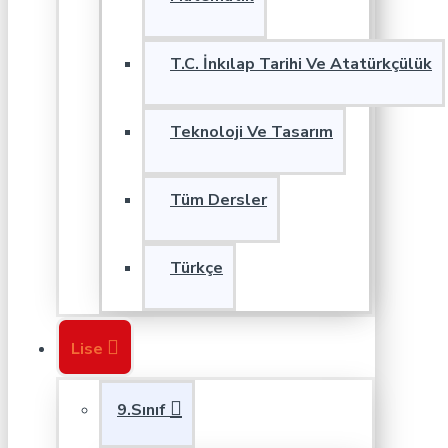
T.C. İnkılap Tarihi Ve Atatürkçülük
Teknoloji Ve Tasarım
Tüm Dersler
Türkçe
Lise
9.Sınıf