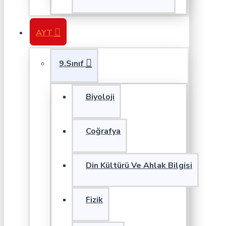
AYT
9.Sınıf
Biyoloji
Coğrafya
Din Kültürü Ve Ahlak Bilgisi
Fizik