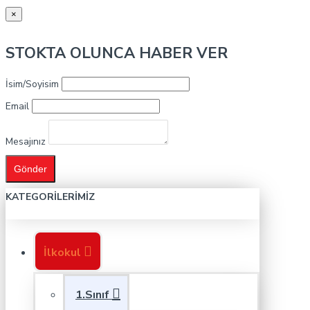
×
STOKTA OLUNCA HABER VER
İsim/Soyisim
Email
Mesajınız
Gönder
KATEGORILERIMIZ
İlkokul
1.Sınıf