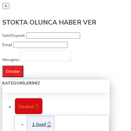
×
STOKTA OLUNCA HABER VER
İsim/Soyisim
Email
Mesajınız
Gönder
KATEGORILERIMIZ
İlkokul
1.Sınıf