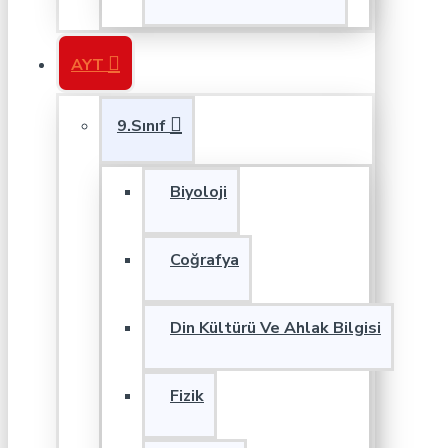
AYT
9.Sınıf
Biyoloji
Coğrafya
Din Kültürü Ve Ahlak Bilgisi
Fizik