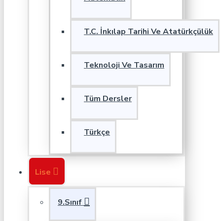
T.C. İnkılap Tarihi Ve Atatürkçülük
Teknoloji Ve Tasarım
Tüm Dersler
Türkçe
Lise
9.Sınıf