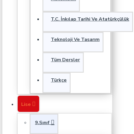
T.C. İnkılap Tarihi Ve Atatürkçülük
Teknoloji Ve Tasarım
Tüm Dersler
Türkçe
Lise
9.Sınıf