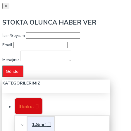
×
STOKTA OLUNCA HABER VER
İsim/Soyisim
Email
Mesajınız
Gönder
KATEGORILERIMIZ
İlkokul
1.Sınıf