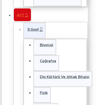
AYT
9.Sınıf
Biyoloji
Coğrafya
Din Kültürü Ve Ahlak Bilgisi
Fizik