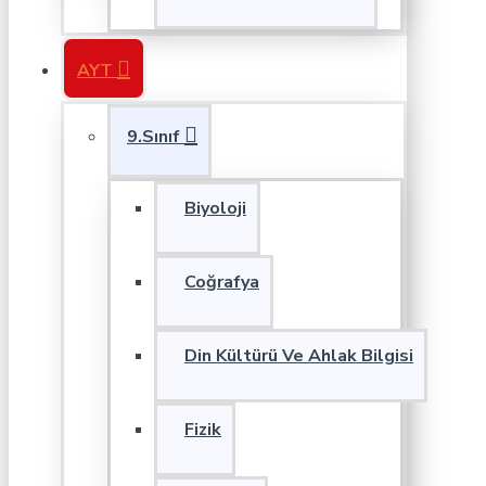
AYT
9.Sınıf
Biyoloji
Coğrafya
Din Kültürü Ve Ahlak Bilgisi
Fizik