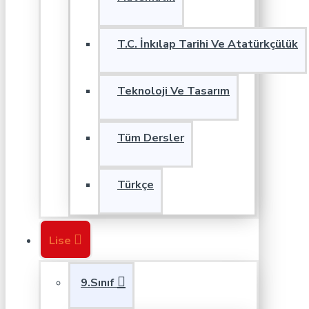
T.C. İnkılap Tarihi Ve Atatürkçülük
Teknoloji Ve Tasarım
Tüm Dersler
Türkçe
Lise
9.Sınıf