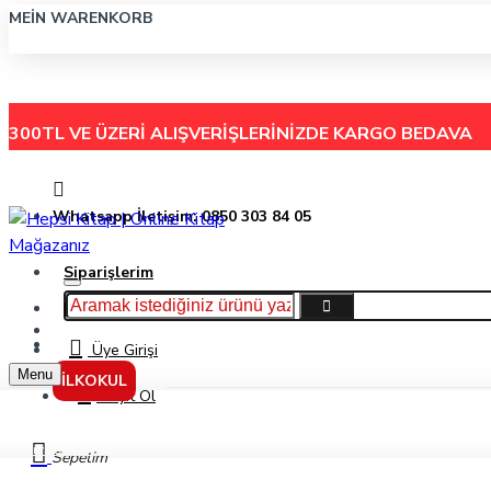
MEIN WARENKORB
300TL VE ÜZERİ ALIŞVERİŞLERİNİZDE
KARGO BEDAVA
Whatsapp İletişim: 0850 303 84 05
Siparişlerim
Hakkımızda
Menu
İletişim
Üye Girişi
Menu
İLKOKUL
Kayıt Ol
Yeryüzünün Kalbi - Özgür Balpınar - Timaş Yayınları
Sepetim