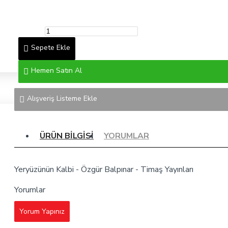
Sepete Ekle
Hemen Satın Al
Alışveriş Listeme Ekle
ÜRÜN BILGISI
YORUMLAR
Yeryüzünün Kalbi - Özgür Balpınar - Timaş Yayınları
Yorumlar
Yorum Yapınız