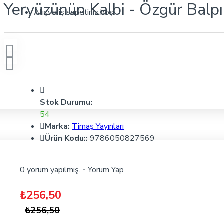
Yeryüzünün Kalbi - Özgür Balpı
Alışveriş sepetiniz boş!
Stok Durumu:
54
Marka:
Timaş Yayınları
Ürün Kodu::
9786050827569
0 yorum yapılmış.
-
Yorum Yap
₺256,50
₺256,50