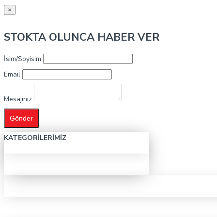
×
STOKTA OLUNCA HABER VER
İsim/Soyisim
Email
Mesajınız
Gönder
KATEGORILERIMIZ